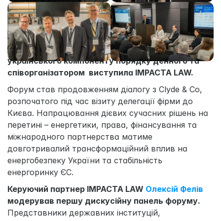
У Лондоні відбувся 
4-й щорічний Ukrainian Energy 
Transition Forum
, організований Strategy Council 
у співпраці з Clyde & Co. Координатором 
українського компоненту порядку денного та 
співорганізатором  виступила IMPACTA LAW.
Форум став продовженням діалогу з Clyde & Co, 
розпочатого під час візиту делегації фірми до 
Києва. Напрацювання дієвих сучасних рішень на 
перетині – енергетики, права, фінансування та 
міжнародного партнерства матиме 
довготривалий трансформаційний вплив на 
енергобезпеку України та стабільність 
енергоринку ЄС.
Керуючий партнер IMPACTA LAW 
Олексій Фелів 
модерував першу дискусійну панель форуму.
Представники державних інституцій, 