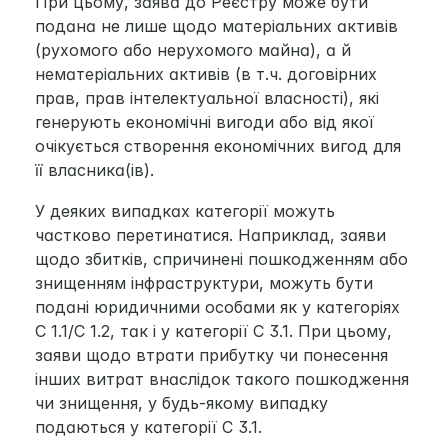
При цьому, заява до Реєстру може бути 
подана не лише щодо матеріальних активів 
(рухомого або нерухомого майна), а й 
нематеріальних активів (в т.ч. договірних 
прав, прав інтелектуальної власності), які 
генерують економічні вигоди або від якої 
очікується створення економічних вигод для 
її власника(ів).
У деяких випадках категорії можуть 
частково перетинатися. Наприклад, заяви 
щодо збитків, спричинені пошкодженням або 
знищенням інфраструктури, можуть бути 
подані юридичними особами як у категоріях 
С 1.1/С 1.2, так і у категорії С 3.1. При цьому, 
заяви щодо втрати прибутку чи понесення 
інших витрат внаслідок такого пошкодження 
чи знищення, у будь-якому випадку 
подаються у категорії С 3.1.